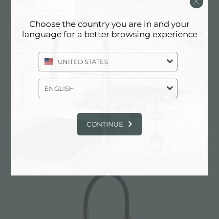
Choose the country you are in and your
language for a better browsing experience
UNITED STATES
ENGLISH
CONTINUE
龙头 Skin