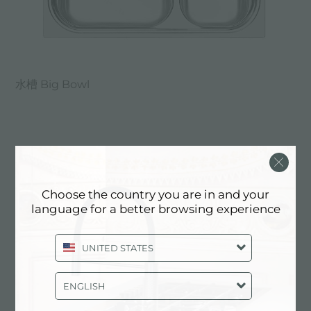
水槽 Big Bowl
Choose the country you are in and your
language for a better browsing experience
UNITED STATES
ENGLISH