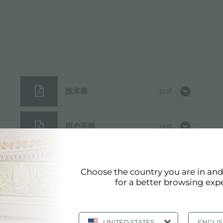
技术表
pdf
用户手册
pdf
3D模型
zip
Choose the country you are in an
for a better browsing exp
UNITED STATES
ENGLI