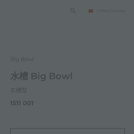
CHINA
(Chinese)
Big Bowl
水槽 Big Bowl
右槽型
1511 001