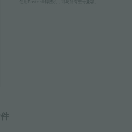
使用Foster®碎渣机，可与所有型号兼容。
附件