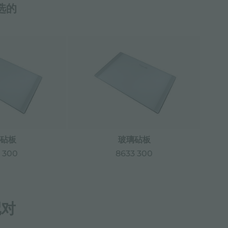
选的
砧板
玻璃砧板
 300
8633 300
配对