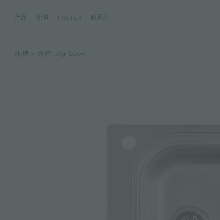
产品
新闻
联系人
FOSTER
水槽
水槽 big bowl
产品
体验
公司
联系人
服务
零售商
社交
厨房
FOSTER服务
目录
水槽
NEWSROOM
集团
信息请求
客户定制
零售商
FACEBOOK
AESTHETICA
FOSTER服务商
产品
事件
INSTAGRAM
PVD
龙头
价值
加入我们
直接协助
成为FOSTER官方零售商
成为FOSTER服务
AEST
LINKEDIN
项目
电磁炉
历史
FOSTER学院
YOUTUBE
燃气灶
持续性
产品保养建议
抽油烟机
WARRANTY
烤箱及配套产品
RANGETOP和TOP INOX系列
冰箱
洗碗机
冰箱