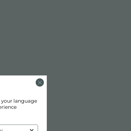
d your language
erience
SH