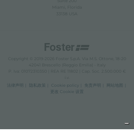
Suite 200
Miami, Florida
33138 USA
Copyright © 2019-2026 Foster S.p.A. Via M.S. Ottone, 18-20
42041 Brescello (Reggio Emilia) - Italy
P. Iva: 01072310350 | REA RE 11802 | Cap. Soc. 2.500.000 €
i.v.
法律声明
隐私政策
Cookie policy
免责声明
网站地图
更改 Cookie 设置