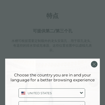
特点
可提供第二/第三个孔
水槽可根据需要定制额外的龙头安装孔，用于双孔龙头、
有遥控的排水管或皂液器。这些位置在图中以虚线孔表
示。
3.5" 下水器提篮
Choose the country you are in and your
language for a better browsing experience
Foster®水槽均配备了3.5”下水器，有可防止固体
颗粒流入下水器的实用篮式塞。3.5”下水器允许
使用Foster®碎渣机，可与所有型号兼容。
UNITED STATES