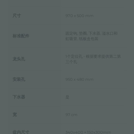
尺寸
970 x 500 mm
固定钩, 垫圈, 下水器, 溢水口和
标准配件
虹吸管, 纸板盒包装
1个定位孔 - 根据要求提供第二第
龙头孔
三个孔
安装孔
950 x 480 mm
下水器
是
宽
97 cm
盆内尺寸
340x400 + 150x300mm