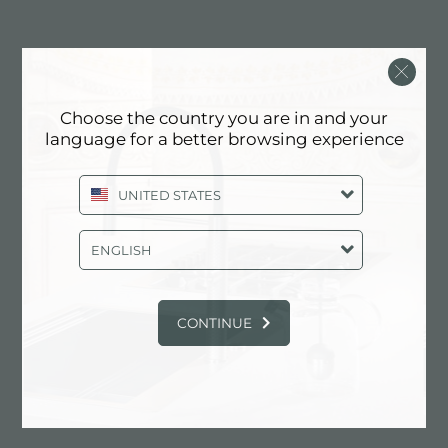
特点
Choose the country you are in and your
language for a better browsing experience
可提供第二/第三个孔
水槽可根据需要定制额外的龙头安装孔，用于双孔龙头、
UNITED STATES
有遥控的排水管或皂液器。这些位置在图中以虚线孔表
示。
ENGLISH
3.5" 下水器提篮
CONTINUE
Foster®水槽均配备了3.5”下水器，有可防止固体
颗粒流入下水器的实用篮式塞。3.5”下水器允许
使用Foster®碎渣机，可与所有型号兼容。