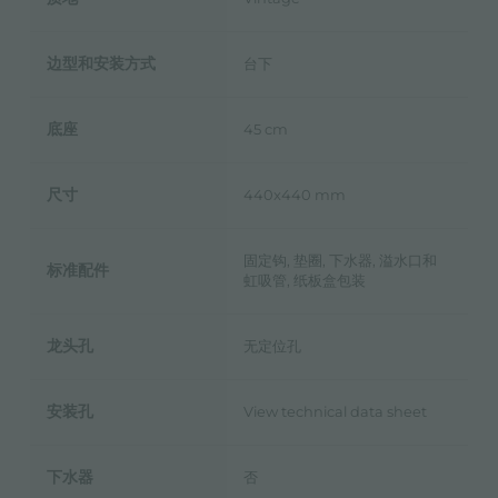
边型和安装方式
台下
底座
45 cm
尺寸
440x440 mm
固定钩, 垫圈, 下水器, 溢水口和
标准配件
虹吸管, 纸板盒包装
龙头孔
无定位孔
安装孔
View technical data sheet
下水器
否