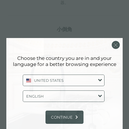
器。
小倒角
具有现代设计和更大容量的方形碗，具有最小的美观性和
极高的实用性。
Choose the country you are in and your
language for a better browsing experience
深盆
UNITED STATES
得益于先进的生产技术，该洗碗盆的重要深度超过20厘
米，可以在所有洗涤操作中提供极大的灵活性和实用性。
ENGLISH
CONTINUE
溢水口