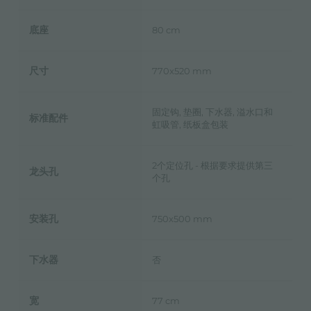
底座
80 cm
尺寸
770x520 mm
固定钩, 垫圈, 下水器, 溢水口和
标准配件
虹吸管, 纸板盒包装
2个定位孔 - 根据要求提供第三
龙头孔
个孔
安装孔
750x500 mm
下水器
否
宽
77 cm