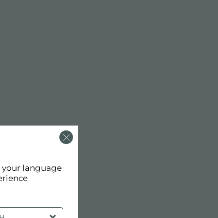
d your language
erience
SH