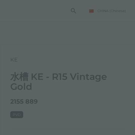
CHINA
(Chinese)
KE
水槽 KE - R15 Vintage
Gold
2155 889
PVD