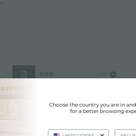
mm
技术表
pdf
用户手册
pdf
Choose the country you are in an
for a better browsing exp
开孔图
jpg
UNITED STATES
ENGLI