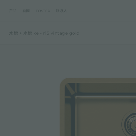
产品
新闻
联系人
FOSTER
水槽
水槽 ke - r15 vintage gold
产品
体验
公司
联系人
服务
零售商
社交
厨房
FOSTER服务
目录
水槽
NEWSROOM
集团
信息请求
客户定制
零售商
FACEBOOK
AESTHETICA
FOSTER服务商
产品
事件
INSTAGRAM
PVD
龙头
价值
加入我们
直接协助
成为FOSTER官方零售商
成为FOSTER服务
AEST
LINKEDIN
项目
电磁炉
历史
FOSTER学院
YOUTUBE
燃气灶
持续性
产品保养建议
抽油烟机
WARRANTY
烤箱及配套产品
RANGETOP和TOP INOX系列
冰箱
洗碗机
冰箱