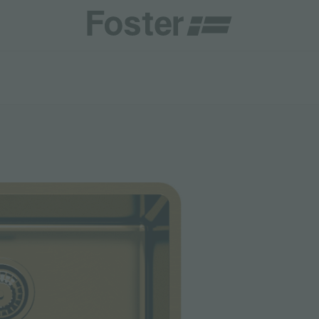
商
商
HETICA