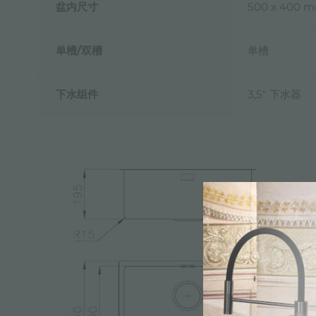
盆内尺寸
500 x 400 
单槽/双槽
单槽
下水组件
3,5" 下水器