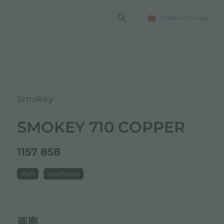
CHINA
(Chinese)
Smokey
SMOKEY 710 COPPER
1157 858
PVD
Aesthetica
画廊