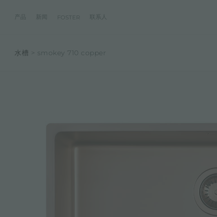
产品
新闻
联系人
FOSTER
水槽
smokey 710 copper
产品
体验
公司
联系人
服务
零售商
社交
厨房
FOSTER服务
目录
水槽
NEWSROOM
集团
信息请求
客户定制
零售商
FACEBOOK
AESTHETICA
FOSTER服务商
产品
事件
INSTAGRAM
PVD
龙头
价值
加入我们
直接协助
成为FOSTER官方零售商
成为FOSTER服务
AEST
LINKEDIN
项目
电磁炉
历史
FOSTER学院
YOUTUBE
燃气灶
持续性
产品保养建议
抽油烟机
WARRANTY
烤箱及配套产品
RANGETOP和TOP INOX系列
冰箱
洗碗机
冰箱