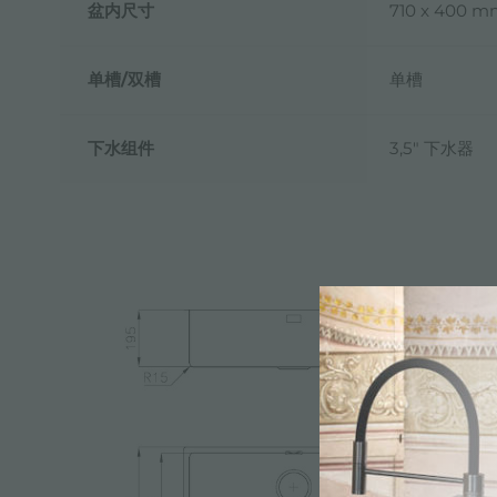
盆内尺寸
710 x 400 
单槽/双槽
单槽
下水组件
3,5" 下水器