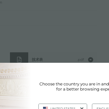
mm
技术表
pdf
用户手册
pdf
Choose the country you are in an
for a better browsing exp
3D模型
zip
UNITED STATES
ENGLI