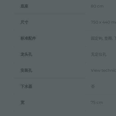
底座
80 cm
尺寸
750 x 440 
标准配件
固定钩, 垫圈,
龙头孔
无定位孔
安装孔
View technic
下水器
否
宽
75 cm