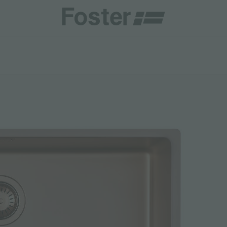
商
商
HETICA