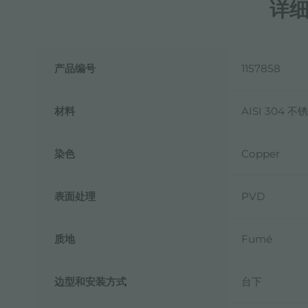
详
产品编号
1157858
材料
AISI 304 不
染色
Copper
表面处理
PVD
质地
Fumé
边型和安装方式
台下