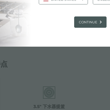
开孔图
jpg
CONTINUE
特点
3.5" 下水器提篮