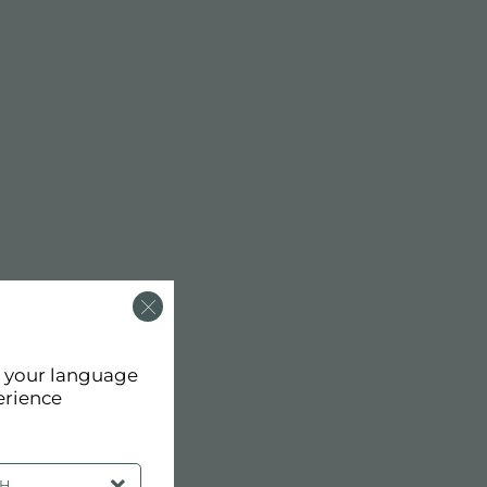
d your language
erience
SH