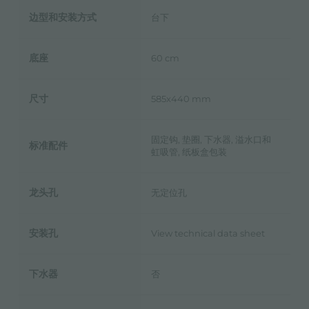
边型和安装方式
台下
底座
60 cm
尺寸
585x440 mm
固定钩, 垫圈, 下水器, 溢水口和
标准配件
虹吸管, 纸板盒包装
龙头孔
无定位孔
安装孔
View technical data sheet
下水器
否