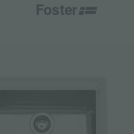
商
商
HETICA