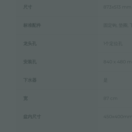
尺寸
873x513 mm
标准配件
固定钩, 垫圈,
龙头孔
1个定位孔
安装孔
840 x 480 
下水器
是
宽
87 cm
盆内尺寸
450x400m