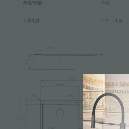
单槽/双槽
单槽
下水组件
3,5" 下水器