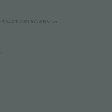
 下水器, 溢水口和虹吸管, 纸板盒包装
mm
m