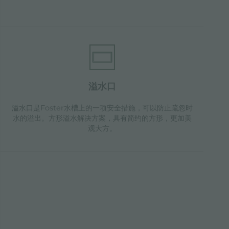
溢水口
溢水口是Foster水槽上的一项安全措施，可以防止疏忽时
水的溢出。方形溢水解决方案，具有简约的方形，更加美
观大方。