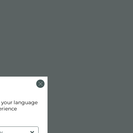
d your language
erience
SH