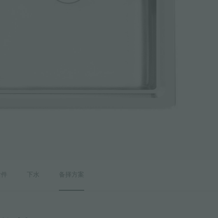
附件
下水
备择方案