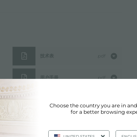
技术表
pdf
用户手册
pdf
3D模型
zip
Choose the country you are in an
for a better browsing exp
UNITED STATES
ENGLI