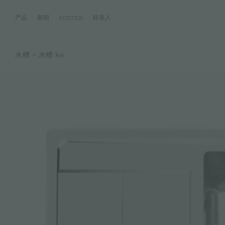
产品
新闻
联系人
FOSTER
水槽
水槽 ke
产品
体验
公司
联系人
服务
零售商
社交
厨房
FOSTER服务
目录
水槽
NEWSROOM
集团
信息请求
客户定制
零售商
FACEBOOK
AESTHETICA
FOSTER服务商
产品
事件
INSTAGRAM
PVD
龙头
价值
加入我们
直接协助
成为FOSTER官方零售商
成为FOSTER服务
AEST
LINKEDIN
项目
电磁炉
历史
FOSTER学院
YOUTUBE
燃气灶
持续性
产品保养建议
抽油烟机
WARRANTY
烤箱及配套产品
RANGETOP和TOP INOX系列
冰箱
洗碗机
冰箱