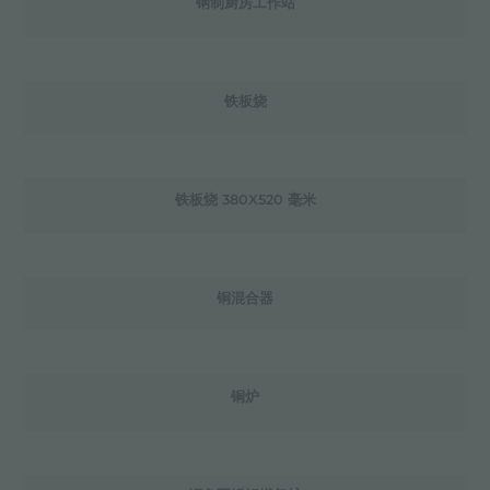
钢制厨房工作站
铁板烧
铁板烧 380X520 毫米
铜混合器
铜炉