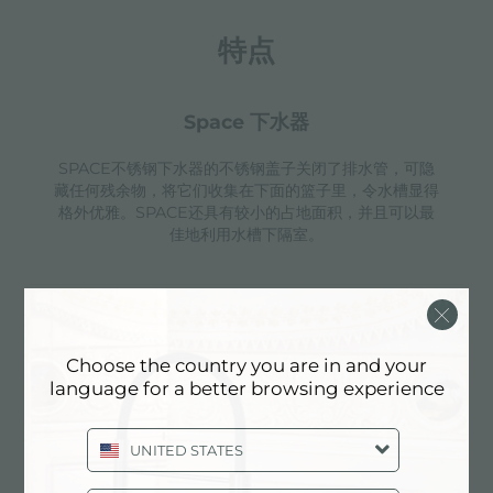
特点
space 下水器
SPACE不锈钢下水器的不锈钢盖子关闭了排水管，可隐
藏任何残余物，将它们收集在下面的篮子里，令水槽显得
格外优雅。SPACE还具有较小的占地面积，并且可以最
佳地利用水槽下隔室。
三重滑轨
Choose the country you are in and your
Foster Milano水槽使用巧妙的设计可以同时使用多个不
language for a better browsing experience
同的附件。最上面一层，可以放置可滑动的创新的黑搁
架，可以创造一个大的工作平面来冲洗食物和餐具。第二
层用来放置和滑动通用配件，可以完成洗、冲、切、剁等
UNITED STATES
多种功能。第三层靠近水槽底部，你可以放置冲洗过的食