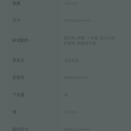
底座
120 cm
尺寸
1016x500 mm
固定钩, 垫圈, 下水器, 溢水口和
标准配件
虹吸管, 纸板盒包装
龙头孔
无定位孔
安装孔
968x452 mm
下水器
否
宽
102 cm
盆内尺寸
968x400mm