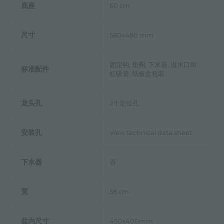
底座
60 cm
尺寸
580x480 mm
固定钩, 垫圈, 下水器, 溢水口和
标准配件
虹吸管, 纸板盒包装
龙头孔
2个定位孔
安装孔
View technical data sheet
下水器
否
宽
58 cm
盆内尺寸
450x400mm