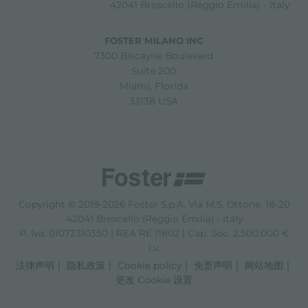
42041 Brescello (Reggio Emilia) - Italy
FOSTER MILANO INC
7300 Biscayne Boulevard
Suite 200
Miami, Florida
33138 USA
Copyright © 2019-2026 Foster S.p.A. Via M.S. Ottone, 18-20
42041 Brescello (Reggio Emilia) - Italy
P. Iva: 01072310350 | REA RE 11802 | Cap. Soc. 2.500.000 €
i.v.
法律声明
隐私政策
Cookie policy
免责声明
网站地图
更改 Cookie 设置