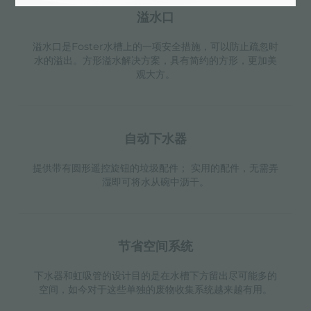
溢水口
溢水口是Foster水槽上的一项安全措施，可以防止疏忽时
水的溢出。方形溢水解决方案，具有简约的方形，更加美
观大方。
自动下水器
提供带有圆形遥控旋钮的垃圾配件； 实用的配件，无需弄
湿即可将水从碗中沥干。
节省空间系统
下水器和虹吸管的设计目的是在水槽下方留出尽可能多的
空间，如今对于这些单独的废物收集系统越来越有用。