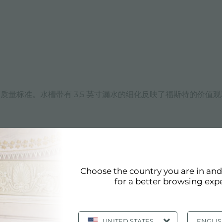
符合最高质量标准。水槽带有 3,5 英寸漏水的细化反映了福斯特的价值
Choose the country you are in an
«
1
2
3
4
5
»
显示全部
for a better browsing exp
电子目录, 产品: 带有 3,5 英寸排水的水槽
UNITED STATES
ENGLI