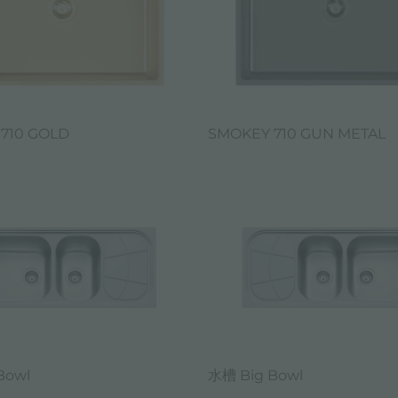
710 GOLD
SMOKEY 710 GUN METAL
Bowl
水槽 Big Bowl