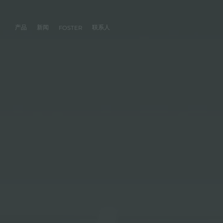
产品
新闻
联系人
FOSTER
产品
体验
公司
联系人
服务
零售商
社交
厨房
FOSTER服务
目录
水槽
NEWSROOM
集团
信息请求
客户定制
零售商
FACEBOOK
AESTHETICA
FOSTER服务商
产品
事件
INSTAGRAM
PVD
龙头
价值
加入我们
直接协助
成为FOSTER官方零售商
成为FOSTER服务
AEST
LINKEDIN
项目
电磁炉
历史
FOSTER学院
YOUTUBE
燃气灶
持续性
产品保养建议
抽油烟机
WARRANTY
烤箱及配套产品
RANGETOP和TOP INOX系列
冰箱
洗碗机