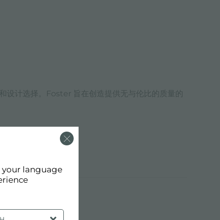
观和设计选择。Foster 旨在创造提供无与伦比的质量的
d your language
erience
SH